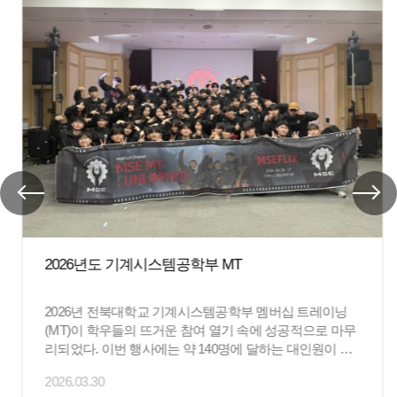
2026년도 기계시스템공학부 MT
2026년 전북대학교 기계시스템공학부 멤버십 트레이닝
(MT)이 학우들의 뜨거운 참여 열기 속에 성공적으로 마무
리되었다. 이번 행사에는 약 140명에 달하는 대인원이 참
석하여 선후배 간의 끈끈한 화합을 다지고 뜻깊은 추억을
2026.03.30
쌓았다. 다 함...