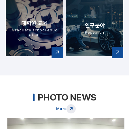
대학원 교육
연구분야
Graduate school educ
Research
ation
PHOTO NEWS
More