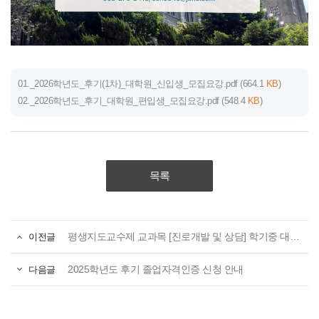
01._2026학년도_후기(1차)_대학원_신입생_모집요강.pdf
(664.1
KB
)
02._2026학년도_후기_대학원_편입생_모집요강.pdf
(548.4
KB
)
목록
이전글
평생지도교수제 교과목 [진로개발 및 상담] 학기중 대체프로그램 실시 및 참가신청 안내
다음글
2025학년도 후기 졸업자격인증 신청 안내