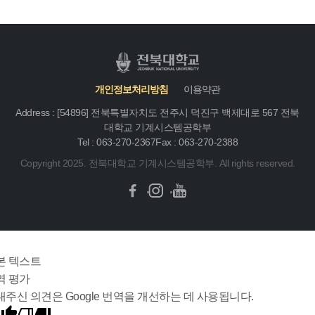
개인정보처리방침
이용약관
Address : [54896] 전북특별자치도 전주시 덕진구 백제대로 567 전북
대학교 기계시스템공학부
Tel : 063-270-2367
Fax : 063-270-2388
Copyright 2025. 전북대학교 기계시스템공학부. All rights reserved.
본 텍스트
역 평가
내주신 의견은 Google 번역을 개선하는 데 사용됩니다.