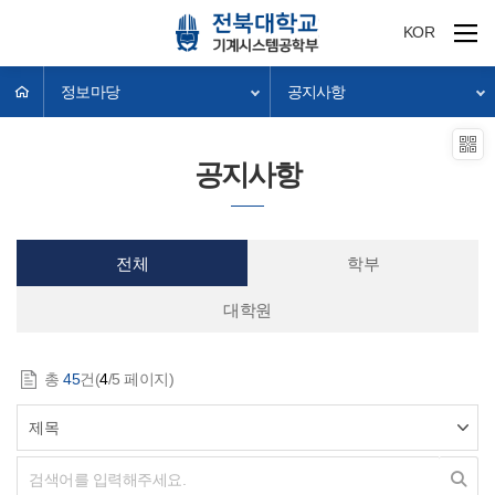
KOR
정보마당
공지사항
공지사항
전체
학부
대학원
총
45
건(
4
/5 페이지)