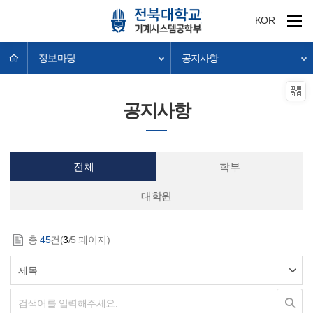
KOR
정보마당
공지사항
공지사항
전체
학부
대학원
총
45
건(
3
/5 페이지)